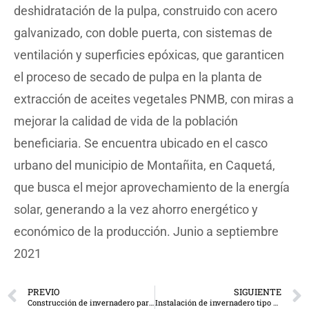
deshidratación de la pulpa, construido con acero
galvanizado, con doble puerta, con sistemas de
ventilación y superficies epóxicas, que garanticen
el proceso de secado de pulpa en la planta de
extracción de aceites vegetales PNMB, con miras a
mejorar la calidad de vida de la población
beneficiaria. Se encuentra ubicado en el casco
urbano del municipio de Montañita, en Caquetá,
que busca el mejor aprovechamiento de la energía
solar, generando a la vez ahorro energético y
económico de la producción. Junio a septiembre
2021
PREVIO
SIGUIENTE
Construcción de invernadero para la reproducción de plantas nativas, especies forestales y frailejones en el Páramo Pan de Azúcar.
Instalación de invernadero tipo semitecho para la empresa Quality Hass S.A.S., en un área de 3600 m2, en el municipio de Abejorral – Antioquia