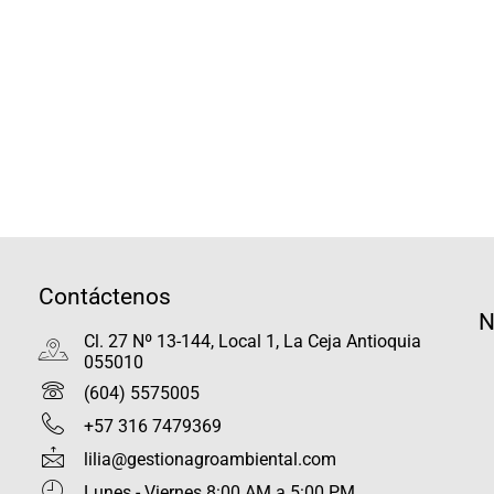
Contáctenos
N
Cl. 27 Nº 13-144, Local 1, La Ceja Antioquia
055010
(604) 5575005
+57 316 7479369
lilia@gestionagroambiental.com
Lunes - Viernes 8:00 AM a 5:00 PM