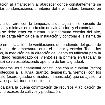
lación al amanecer y al atardecer donde constantemente se
itar condensaciones al interior del invernadero, teniendo en
ura del aire con la temperatura del agua en el circuito de
as y mínimas en el circuito de calefacción, y el controlador.
 se debe tener en cuenta la temperatura exterior del aire,
r la carga térmica de la instalación y controlar el sistema de
e en instalación de ventilaciones dependiendo del grado de
erencia de temperatura entre el interior y exterior. Todos los
s, la medición de la dirección del viento es utilizada para la
 (lado resguardado del viento) es la primera en trabajar, la
nto) se va estableciendo apertura de forma gradual.
aderos, es fundamental construirlos con la cubierta (techo)
ección a la lluvia, granizo, temperatura, vientos) con los
uesto (acero, guadua o madera inmunizada) que se ajusten a
a, espacial, túnel o semitunel).
da para la buena optimización de recursos y aplicación de
r procesos de cultivos y producción.