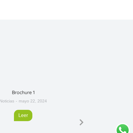
Brochure 1
Brochure Gesti
Noticias
mayo 22, 2024
Noticias
m
Leer
L