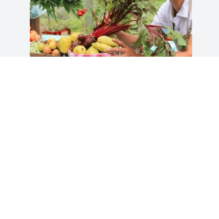
Certificaciones en Agricultura orgánica:
Aprende con Gestión Agroambiental
s.a.s
Noticias
junio 2, 2024
Leer