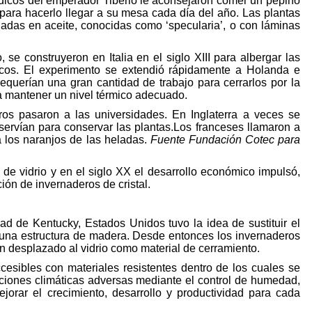
dicos del emperador Tiberio le aconsejaron comer un pepino
 para hacerlo llegar a su mesa cada día del año. Las plantas
nadas en aceite, conocidas como ‘specularia’, o con láminas
se construyeron en Italia en el siglo XIII para albergar las
picos. El experimento se extendió rápidamente a Holanda e
 requerían una gran cantidad de trabajo para cerrarlos por la
ra mantener un nivel térmico adecuado.
ros pasaron a las universidades. En Inglaterra a veces se
servían para conservar las plantas.Los franceses llamaron a
a los naranjos de las heladas.
Fuente Fundación Cotec para
de vidrio y en el siglo XX el desarrollo económico impulsó,
ión de invernaderos de cristal.
d de Kentucky, Estados Unidos tuvo la idea de sustituir el
r una estructura de madera. Desde entonces los invernaderos
an desplazado al vidrio como material de cerramiento.
ccesibles con materiales resistentes dentro de los cuales se
ciones climáticas adversas mediante el control de humedad,
mejorar el crecimiento, desarrollo y productividad para cada