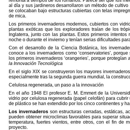
remonta a tiempos de los romanos. Parece ser que los mé
al día y sus jardineros desarrollaron un método de cultivo
se colocaban bajo estructuras cubiertas con telas impreg
de mica.
Los primeros invernaderos modernos, cubiertos con vidrio, 
plantas exóticas que los exploradores traían de los tró
Inglaterra, junto con las plantas. Estos primeros intentos
noche o durante el invierno y tenían serias dificultades pa
Con el desarrollo de la Ciencia Botánica, los invernade
conoce a los invernaderos como ‘conservatories’, porque 
los primeros invernaderos ‘orangeries’, porque protegían 
la Innovación Tecnológica
En el siglo XIX se construyeron los mayores invernaderos 
especialmente tras la segunda guerra mundial, la construcc
Celulosa regenerada, un paso a la innovación
En el año 1948 El profesor E. M. Emmert de la Universida
vidrio por celulosa regenerada (papel celofán) para cubri
de plástico se han extendido por los cinco continentes y h
Los invernaderos
son estructuras cerradas, estáticas, a
pueden obtener microclimas favorables para superar situa
temperatura, fuertes vientos, entre otros, con el fin de 
proyecto.