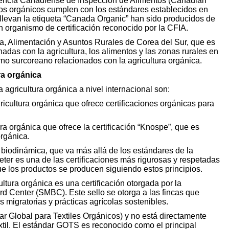
gencia Canadiense de Inspección de Alimentos (Canadian
tos orgánicos cumplen con los estándares establecidos en
llevan la etiqueta “Canada Organic” han sido producidos de
n organismo de certificación reconocido por la CFIA.
ra, Alimentación y Asuntos Rurales de Corea del Sur, que es
adas con la agricultura, los alimentos y las zonas rurales en
erno surcoreano relacionados con la agricultura orgánica.
ra orgánica
 agricultura orgánica a nivel internacional son:
cultura orgánica que ofrece certificaciones orgánicas para
ra orgánica que ofrece la certificación “Knospe”, que es
orgánica.
a biodinámica, que va más allá de los estándares de la
eter es una de las certificaciones más rigurosas y respetadas
ue los productos se producen siguiendo estos principios.
ultura orgánica es una certificación otorgada por la
rd Center (SMBC). Este sello se otorga a las fincas que
 migratorias y prácticas agrícolas sostenibles.
r Global para Textiles Orgánicos) y no está directamente
extil. El estándar GOTS es reconocido como el principal