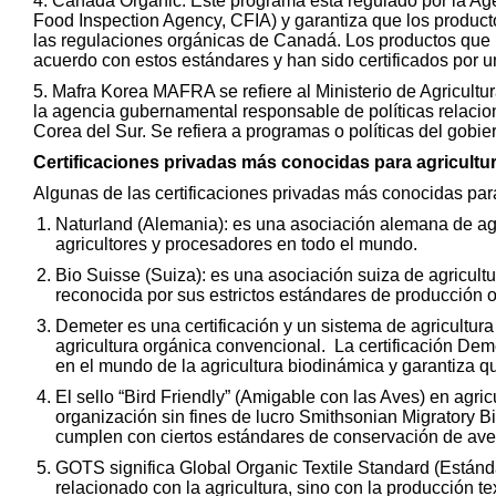
4. Canada Organic. Este programa está regulado por la A
Food Inspection Agency, CFIA) y garantiza que los produc
las regulaciones orgánicas de Canadá. Los productos que 
acuerdo con estos estándares y han sido certificados por u
5. Mafra Korea MAFRA se refiere al Ministerio de Agricultu
la agencia gubernamental responsable de políticas relacion
Corea del Sur. Se refiera a programas o políticas del gobi
Certificaciones privadas más conocidas para agricultu
Algunas de las certificaciones privadas más conocidas para
Naturland (Alemania): es una asociación alemana de agri
agricultores y procesadores en todo el mundo.
Bio Suisse (Suiza): es una asociación suiza de agricultu
reconocida por sus estrictos estándares de producción 
Demeter es una certificación y un sistema de agricultur
agricultura orgánica convencional. La certificación Dem
en el mundo de la agricultura biodinámica y garantiza q
El sello “Bird Friendly” (Amigable con las Aves) en agric
organización sin fines de lucro Smithsonian Migratory Bi
cumplen con ciertos estándares de conservación de aves
GOTS significa Global Organic Textile Standard (Estánda
relacionado con la agricultura, sino con la producción t