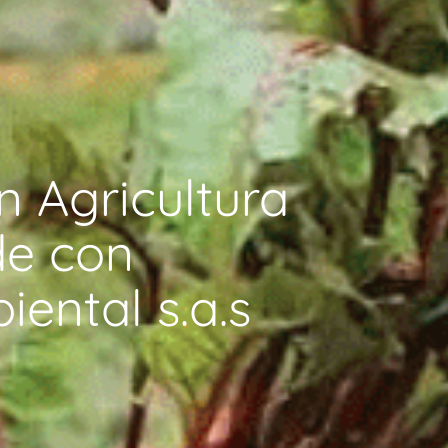
n Agricultura
de con
ental s.a.s